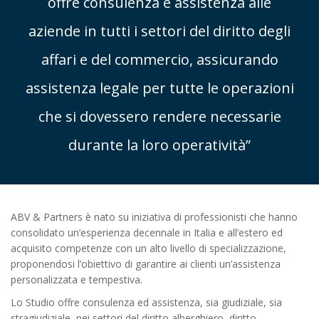
offre consulenza e assistenza alle
aziende in tutti i settori del diritto degli
affari e del commercio, assicurando
assistenza legale per tutte le operazioni
che si dovessero rendere necessarie
durante la loro operatività”
ABV & Partners è nato su iniziativa di professionisti che hanno
consolidato un’esperienza decennale in Italia e all’estero ed
acquisito competenze con un alto livello di specializzazione,
proponendosi l’obiettivo di garantire ai clienti un’assistenza
personalizzata e tempestiva.
Lo Studio offre consulenza ed assistenza, sia giudiziale, sia
stragiudiziale, nei settori del diritto alberghiero, diritto