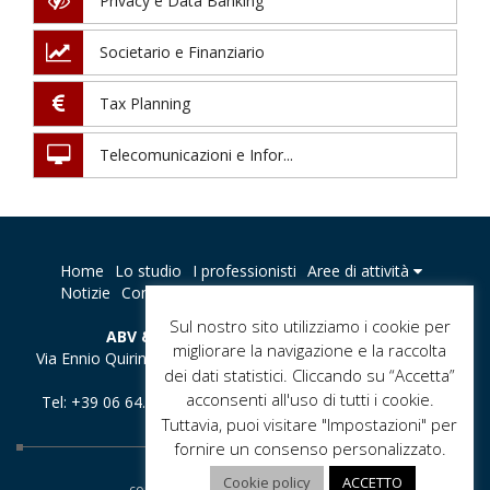
Privacy e Data Banking
Societario e Finanziario
Tax Planning
Telecomunicazioni e Infor...
Home
Lo studio
I professionisti
Aree di attività
Notizie
Contatti
Privacy policy
Sul nostro sito utilizziamo i cookie per
ABV & Partners - Studio di Avvocati
migliorare la navigazione e la raccolta
Via Ennio Quirino Visconti, 11 - 00193 Roma, Italia - E-mail :
dei dati statistici. Cliccando su “Accetta”
studio@abvlegal.it
acconsenti all'uso di tutti i cookie.
Tel: +39 06 64.76.02.79 / +39 06 64.76.02.80 - Fax: +39 06
Tuttavia, puoi visitare "Impostazioni" per
64.76.02.77
fornire un consenso personalizzato.
Cookie policy
ACCETTO
copyright 2016 - 2026 ABV & Partners