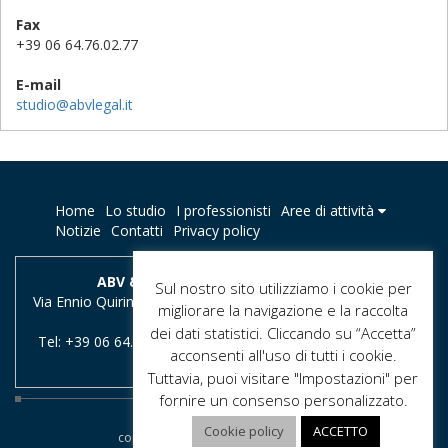
Fax
+39 06 64.76.02.77
E-mail
studio@abvlegal.it
Home
Lo studio
I professionisti
Aree di attività
Notizie
Contatti
Privacy policy
ABV & Partners - Studio di Avvocati
Sul nostro sito utilizziamo i cookie per
Via Ennio Quirino Visconti, 11 - 00193 Roma, Italia - E-mail :
migliorare la navigazione e la raccolta
studio@abvlegal.it
dei dati statistici. Cliccando su “Accetta”
Tel: +39 06 64.76.02.79 / +39 06 64.76.02.80 - Fax: +39 06
acconsenti all'uso di tutti i cookie.
64.76.02.77
Tuttavia, puoi visitare "Impostazioni" per
fornire un consenso personalizzato.
Cookie policy
ACCETTO
copyright 2016 - 2026 ABV & Partners