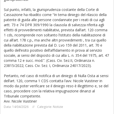
Sul punto, infatti, la giurisprudenza costante della Corte di
Cassazione ha ribadito come “In tema diniego del rilascio della
patente di guida alle persone condannate per i reati di cui agli
artt. 73 e 74 DPR 309/1990 la clausola di salvezza riferita agli
effetti di provvedimenti riabilitativi, prevista dall’art. 120 comma
1 cds, ricomprende non soltanto l’istituto della riabilitazione di
cui all’art. 178 c.p., ma anche altri provvedimenti , tra cui quello
della riabilitazione prevista dal D. Lvo 159 del 2011, art. 70 e
quello dell’esito positivo dell’affidamento in prova al servizio
sociale, ai sensi del disposto di cui alla L. n. 354 del 1975, art. 47
comma 12 e succ. mod.”. (Cass. Civ. Sez.II, Ordinanza n.
23815/2022; Cass. Civ. Sez. I, Ordinanza 24017/2023).
Pertanto, nel caso di notifica di un diniego di Nulla Osta ai sensi
dell’art. 120, comma 1 CDS contatta l’avv. Nicole Vuistiner in
modo da poter verificare se il diniego reso è illegittimo e, se del
caso, procedere con la relativa impugnazione dinanzi al
Tribunale competente.
Avv. Nicole Vuistiner
Data: 14/04/2026
Categorie:
Notizie